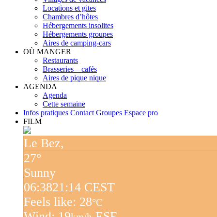
Locations et gites
Chambres d’hôtes
Hébergements insolites
Hébergements groupes
Aires de camping-cars
OÙ MANGER
Restaurants
Brasseries – cafés
Aires de pique nique
AGENDA
Agenda
Cette semaine
Infos pratiques
Contact
Groupes
Espace pro
FILM
Le Bez,
27°
Sunny
06:38
21:14 CEST
Feels like: 28
°C
Wind: 19
ESE