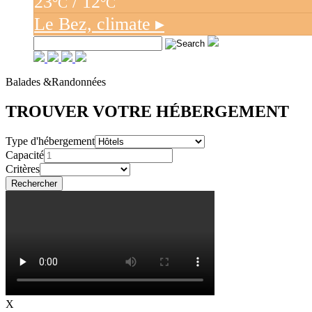
23
/ 12
°C
°C
Le Bez,
climate ▸
Balades &
Randonnées
TROUVER VOTRE HÉBERGEMENT
Type d'hébergement
Capacité
Critères
X