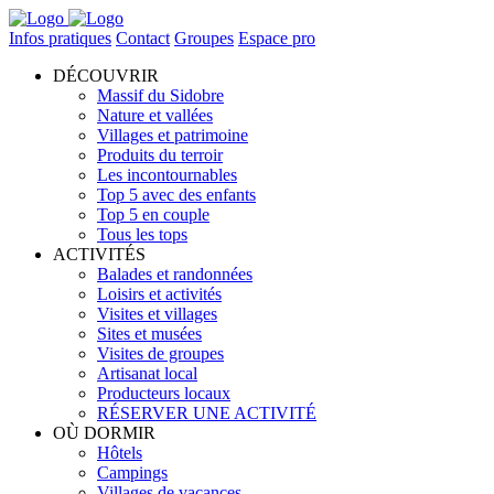
Infos pratiques
Contact
Groupes
Espace pro
DÉCOUVRIR
Massif du Sidobre
Nature et vallées
Villages et patrimoine
Produits du terroir
Les incontournables
Top 5 avec des enfants
Top 5 en couple
Tous les tops
ACTIVITÉS
Balades et randonnées
Loisirs et activités
Visites et villages
Sites et musées
Visites de groupes
Artisanat local
Producteurs locaux
RÉSERVER UNE ACTIVITÉ
OÙ DORMIR
Hôtels
Campings
Villages de vacances