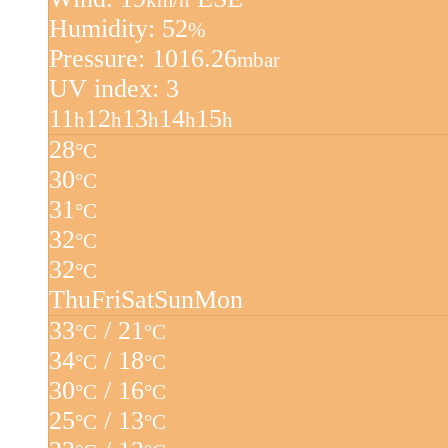
km/h
Humidity: 52
%
Pressure: 1016.26
mbar
UV index: 3
11
12
13
14
15
h
h
h
h
h
28
°C
30
°C
31
°C
32
°C
32
°C
Thu
Fri
Sat
Sun
Mon
33
/ 21
°C
°C
34
/ 18
°C
°C
30
/ 16
°C
°C
25
/ 13
°C
°C