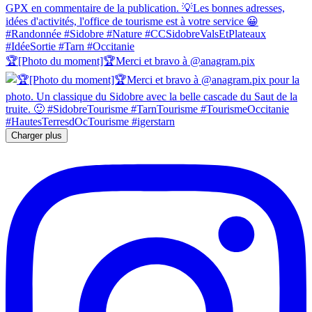
🏆[Photo du moment]🏆Merci et bravo à @anagram.pix
Charger plus