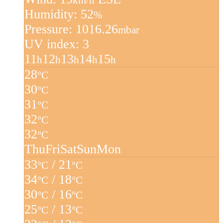
km/h
Humidity: 52
%
Pressure: 1016.26
mbar
UV index: 3
11
12
13
14
15
h
h
h
h
h
28
°C
30
°C
31
°C
32
°C
32
°C
Thu
Fri
Sat
Sun
Mon
33
/ 21
°C
°C
34
/ 18
°C
°C
30
/ 16
°C
°C
25
/ 13
°C
°C