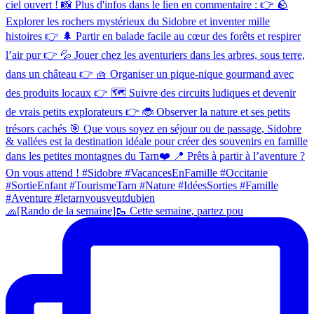
🧢[Rando de la semaine]🥾 Cette semaine, partez pou