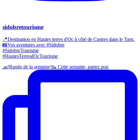
sidobretourisme
📍Destination en Hautes terres d'Oc à côté de Castres dans le Tarn.
📸Vos aventures avec #Sidobre
#SidobreTourisme
#HautesTerresdOcTourisme
🧢[Rando de la semaine]🥾 Cette semaine, partez pou