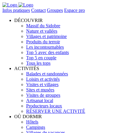
Infos pratiques
Contact
Groupes
Espace pro
DÉCOUVRIR
Massif du Sidobre
Nature et vallées
Villages et patrimoine
Produits du terroir
Les incontournables
Top 5 avec des enfants
Top 5 en couple
Tous les tops
ACTIVITÉS
Balades et randonnées
Loisirs et activités
Visites et villages
Sites et musées
Visites de groupes
Artisanat local
Producteurs locaux
RÉSERVER UNE ACTIVITÉ
OÙ DORMIR
Hôtels
Campings
Villages de vacances