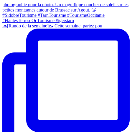
🧢[Rando de la semaine]🥾 Cette semaine, partez pou