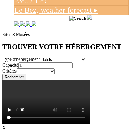
23
/ 12
°C
°C
Le Bez,
weather forecast ▸
Sites &
Musées
TROUVER VOTRE HÉBERGEMENT
Type d'hébergement
Capacité
Critères
X