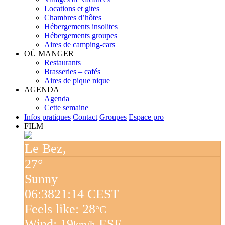
Locations et gites
Chambres d’hôtes
Hébergements insolites
Hébergements groupes
Aires de camping-cars
OÙ MANGER
Restaurants
Brasseries – cafés
Aires de pique nique
AGENDA
Agenda
Cette semaine
Infos pratiques
Contact
Groupes
Espace pro
FILM
Le Bez,
27°
Sunny
06:38
21:14 CEST
Feels like: 28
°C
Wind: 19
ESE